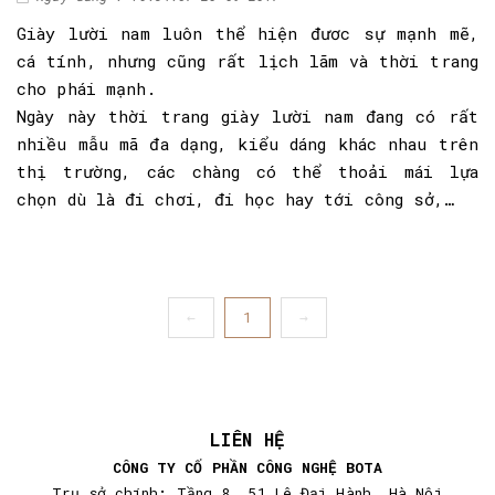
Giày lười nam luôn thể hiện đươc sự mạnh mẽ,
cá tính, nhưng cũng rất lịch lãm và thời trang
cho phái mạnh.
Ngày này thời trang giày lười nam đang có rất
nhiều mẫu mã đa dạng, kiểu dáng khác nhau trên
thị trường, các chàng có thể thoải mái lựa
chọn dù là đi chơi, đi học hay tới công sở,…
←
1
→
LIÊN HỆ
CÔNG TY CỔ PHẦN CÔNG NGHỆ BOTA
Trụ sở chính
:
Tầng 8, 51 Lê Đại Hành, Hà Nội