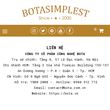
0
LIÊN HỆ
CÔNG TY CỔ PHẦN CÔNG NGHỆ BOTA
Trụ sở chính
:
Tầng 8, 51 Lê Đại Hành, Hà Nội
Chi nhánh HCM: Tầng 3 tòa nhà TienLoc Building 155-157
An Dương Vương – P.8 – Quận 5 - Tp. HCM
CN Vinh: Số 9 Ngõ 63E - Nguyễn Đức Cảnh - Tp. Vinh
Hỗ trợ: 1900 2008 - Hotline: 0988 512 772
Email
:
contact@bota.com.vn
Website:
https://bota.vn